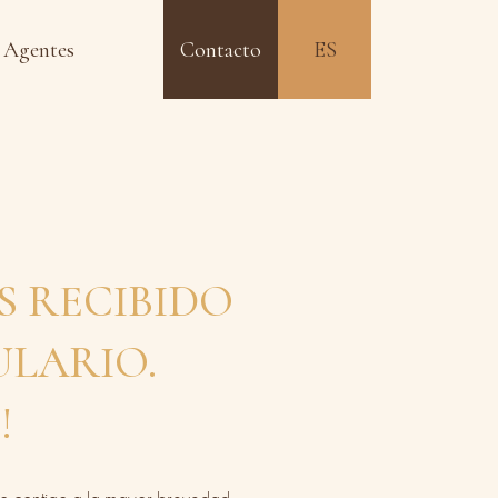
 Agentes
Contacto
ES
EN
S RECIBIDO
ULARIO.
!