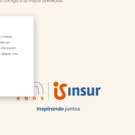
o contigo a la mayor brevedad
 y ofrecer
 web con
 información
a obtener más