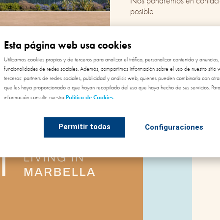
Nos pondremos en contact
posible.​
Esta página web usa cookies
Utilizamos cookies propias y de terceros para analizar el tráfico, personalizar contenido y anuncios,
funcionalidades de redes sociales. Además, compartimos información sobre el uso de nuestro sitio
terceros: partners de redes sociales, publicidad y análisis web, quienes pueden combinarla con otra
que les haya proporcionado o que hayan recopilado del uso que haya hecho de sus servicios. Par
Política de Cookies
información consulte nuestra
.
Permitir todas
Configuraciones